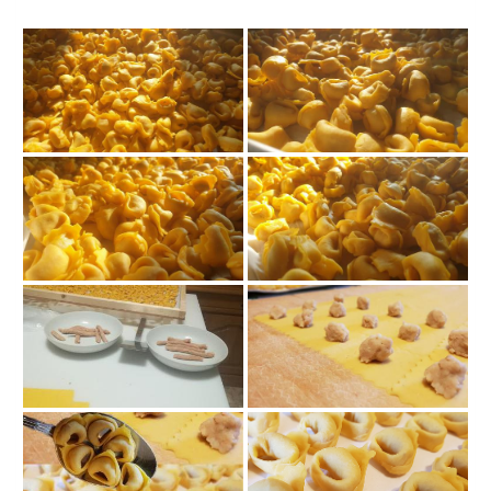
Descrizione
125557214
125540842
224951788971503
224951858971496
679673208203739435 n
923043397495171015 n
125502738
125525887
224951832304832
224951805638168
4357160054108769740 n
1116089947428767929 n
In lavorazione
Il nostro ripieno