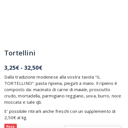
Tortellini
Fascia
3,25
€
-
32,50
€
di
Dalla tradizione modenese alla vostra tavola “IL
prezzo:
TORTELLINO”: pasta ripiena, piegati a mano. Il ripieno è
da
composto da: macinato di carne di maiale, prosciutto
3,25€
crudo, mortadella, parmigiano reggiano, uova, burro, noce
a
moscata e sale qb.
32,50€
E’ possibile ritirarli anche freschi con un supplemento di
2,50€ al kg.
Peso