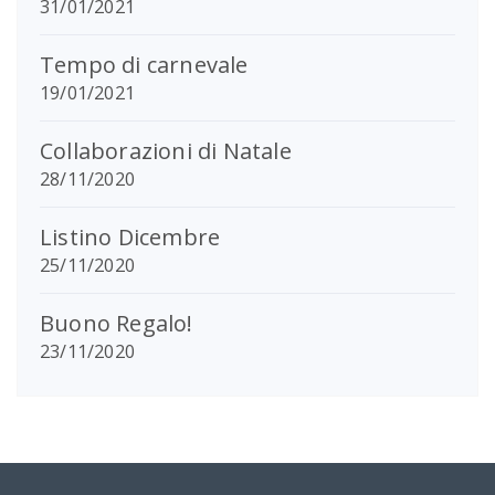
23/11/2020
Area Riservata
Accedi
La Dispensa di Casa - Valentini Cinzia
Via estense, 7221
41028 Serramazzoni (Mo)
PI 03477530368 - CF VLNCNZ75E53I462D