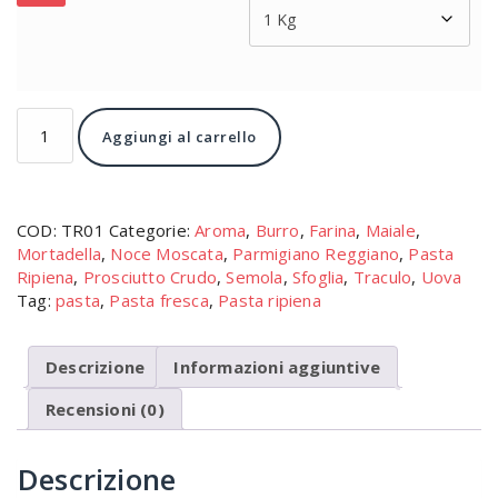
Svuota
32,50
€
Tortellini
Aggiungi al carrello
quantità
COD:
TR1000
Categorie:
Aroma
,
Burro
,
Farina
,
Maiale
,
Mortadella
,
Noce Moscata
,
Parmigiano Reggiano
,
Pasta
Ripiena
,
Prosciutto Crudo
,
Semola
,
Sfoglia
,
Traculo
,
Uova
Tag:
pasta
,
Pasta fresca
,
Pasta ripiena
Descrizione
Informazioni aggiuntive
Recensioni (0)