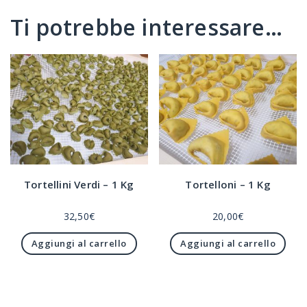
32,50
€
20,00
€
Aggiungi al carrello
Aggiungi al carrello
Prodotti correlati
Gnocchi di Patate
Casarecce
Fascia
Fascia
4,50
€
-
18,00
€
1,00
€
-
10,00
€