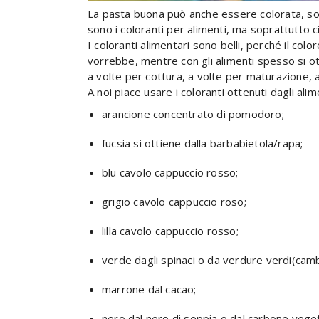
La pasta buona può anche essere colorata, sopr
sono i coloranti per alimenti, ma soprattutto ci
I coloranti alimentari sono belli, perché il col
vorrebbe, mentre con gli alimenti spesso si ot
a volte per cottura, a volte per maturazione, a
A noi piace usare i coloranti ottenuti dagli alim
arancione concentrato di pomodoro;
fucsia si ottiene dalla barbabietola/rapa;
blu cavolo cappuccio rosso;
grigio cavolo cappuccio roso;
lilla cavolo cappuccio rosso;
verde dagli spinaci o da verdure verdi(cambi
marrone dal cacao;
nero dal nero di seppia o dal carbone veget