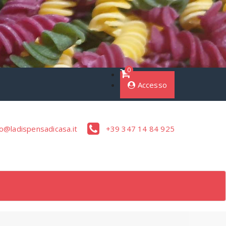
0
Accesso
o@ladispensadicasa.it
+39 347 14 84 925