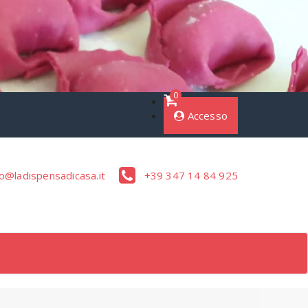
0
Accesso
o@ladispensadicasa.it
+39 347 14 84 925