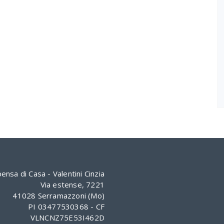
ensa di Casa - Valentini Cinzia
Via estense, 7221
41028 Serramazzoni (Mo)
PI 03477530368 - CF
VLNCNZ75E53I462D