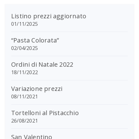
nella
nella
pagina
pagina
del
del
Listino prezzi aggiornato
prodotto
prodotto
01/11/2025
“Pasta Colorata”
02/04/2025
Ordini di Natale 2022
18/11/2022
Variazione prezzi
08/11/2021
Tortelloni al Pistacchio
26/08/2021
San Valentino