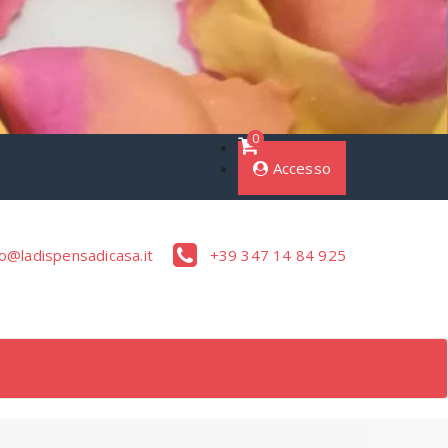
0
Accesso
o@ladispensadicasa.it
+39 347 14 84 925