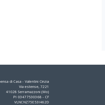
ensa di Casa - Valentini Cinzia
Via estense, 7221
41028 Serramazzoni (Mo)
PI 03477530368 - CF
VLNCNZ75E53I462D